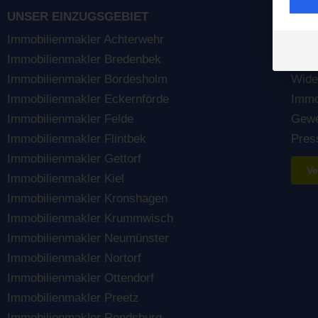
UNSER EINZUGSGEBIET
REC
Immobilienmakler Achterwehr
Impr
Immobilienmakler Bredenbek
Date
Immobilienmakler Bordesholm
Wide
Immobilienmakler Eckernförde
Immo
Immobilienmakler Felde
Gewe
Immobilienmakler Flintbek
Pres
Immobilienmakler Gettorf
Ve
Immobilienmakler Kiel
Immobilienmakler Kronshagen
Immobilienmakler Krummwisch
Immobilienmakler Neumünster
Immobilienmakler Nortorf
Immobilienmakler Ottendorf
Immobilienmakler Preetz
Immobilienmakler Rendsburg