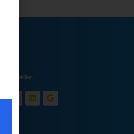
ilien
1
orf
9366
rke.immobilien