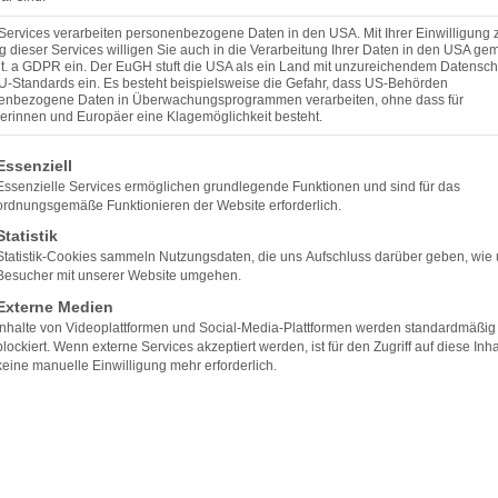
Services verarbeiten personenbezogene Daten in den USA. Mit Ihrer Einwilligung 
 dieser Services willigen Sie auch in die Verarbeitung Ihrer Daten in den USA gem
lit. a GDPR ein. Der EuGH stuft die USA als ein Land mit unzureichendem Datensch
U-Standards ein. Es besteht beispielsweise die Gefahr, dass US-Behörden
enbezogene Daten in Überwachungsprogrammen verarbeiten, ohne dass für
erinnen und Europäer eine Klagemöglichkeit besteht.
lgt eine Liste der Service-Gruppen, für die eine Einwilligun
Essenziell
Essenzielle Services ermöglichen grundlegende Funktionen und sind für das
ordnungsgemäße Funktionieren der Website erforderlich.
Statistik
Statistik-Cookies sammeln Nutzungsdaten, die uns Aufschluss darüber geben, wie
· 2,5 Zimmer, 50 m²
Besucher mit unserer Website umgehen.
Externe Medien
Inhalte von Videoplattformen und Social-Media-Plattformen werden standardmäßig
urde über unser Büro vermittelt. Melsdorf – ein Standort, de
blockiert. Wenn externe Services akzeptiert werden, ist für den Zugriff auf diese Inha
keine manuelle Einwilligung mehr erforderlich.
nter
So läuft ein Verkauf mit uns ab
. Eine erste Einschätzung 