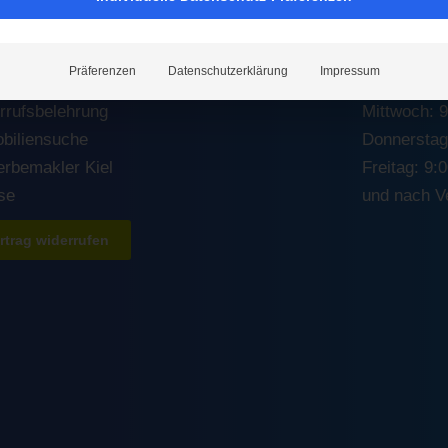
HTLICHES
ÖFFNUNG
essum
Montag: 9:0
Präferenzen
Datenschutzerklärung
Impressum
nschutzerklärung
Dienstag: 9
rrufsbelehrung
Mittwoch: 9
biliensuche
Donnerstag:
rbemakler Kiel
Freitag: 9:
se
und nach V
rtrag widerrufen