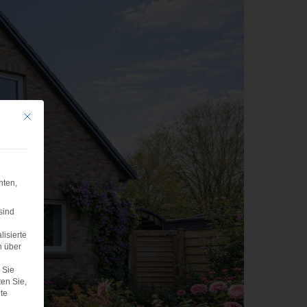
Mit diesem Button wird der Dialog geschlossen. Seine Funktionalität ist iden
hten,
sind
lisierte
n über
Sie
ten Sie,
te