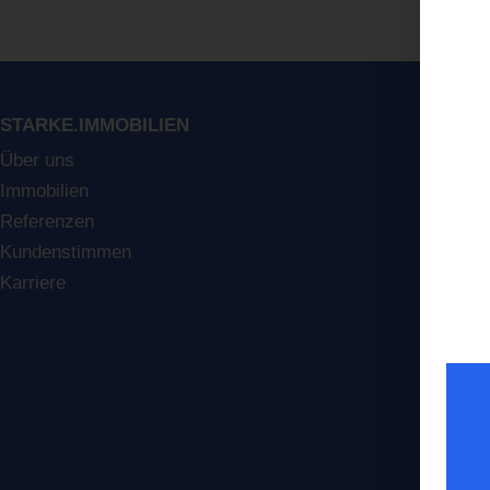
STARKE.IMMOBILIEN
LEIS
Über uns
Immobi
Immobilien
Immobi
Referenzen
Immobi
Kundenstimmen
Immob
Karriere
Hausv
Finanz
Projek