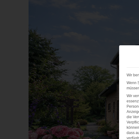
Wir ben
Wenn Si
müssen 
Wir ve
essenzi
Persone
Anzeig
die Ver
Verpfli
können 
dass au
verfügb