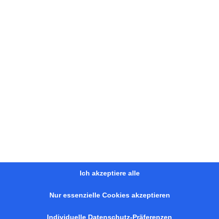
TUNGEN
KONTAKT
lie verkaufen
starke.immob
lie verkaufen Melsdorf
Dorfstraße 2
lie vermieten
24109 Melsd
ilie bewerten
+49 4340 49
erwaltung
anfrage@sta
ierung
tentwicklung
Ich akzeptiere alle
Nur essenzielle Cookies akzeptieren
Individuelle Datenschutz-Präferenzen