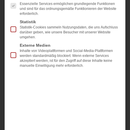
Essenzielle Services ermöglichen grundlegende Funktionen
und sind für das ordnungsgemäße Funktionieren der Website
WIE ERREICHEN WIR SIE?
erforderlich.
Statistik
Statistik-Cookies sammeln Nutzungsdaten, die uns Aufschluss
darüber geben, wie unsere Besucher mit unserer Website
umgehen.
Externe Medien
Inhalte von Videoplattformen und Social-Media-Plattformen
werden standardmäßig blockiert. Wenn externe Services
akzeptiert werden, ist für den Zugriff auf diese Inhalte keine
manuelle Einwilligung mehr erforderlich.
Ich bin damit einverstanden, dass mich die Firma cs-
direkt starke.immobilien kontaktiert (telefonisch oder per
E-Mail) und meine angegebenen Daten speichert.
Ich bin damit einverstanden, dass die abgesendeten
Daten zum Zweck der Bearbeitung meines Anliegens