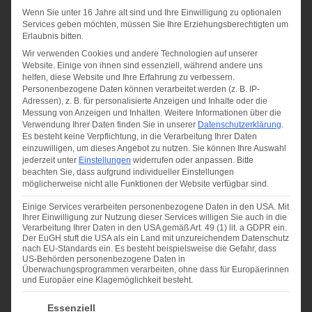
GRÖSSE
Wenn Sie unter 16 Jahre alt sind und Ihre Einwilligung zu optionalen
Services geben möchten, müssen Sie Ihre Erziehungsberechtigten um
Erlaubnis bitten.
Wir verwenden Cookies und andere Technologien auf unserer
Website. Einige von ihnen sind essenziell, während andere uns
helfen, diese Website und Ihre Erfahrung zu verbessern.
Personenbezogene Daten können verarbeitet werden (z. B. IP-
Adressen), z. B. für personalisierte Anzeigen und Inhalte oder die
Messung von Anzeigen und Inhalten.
Weitere Informationen über die
Verwendung Ihrer Daten finden Sie in unserer
Datenschutzerklärung
.
Es besteht keine Verpflichtung, in die Verarbeitung Ihrer Daten
einzuwilligen, um dieses Angebot zu nutzen.
Sie können Ihre Auswahl
jederzeit unter
Einstellungen
widerrufen oder anpassen.
Bitte
MAXIMALER KAUF- ODER MIETPREIS
beachten Sie, dass aufgrund individueller Einstellungen
möglicherweise nicht alle Funktionen der Website verfügbar sind.
Einige Services verarbeiten personenbezogene Daten in den USA. Mit
Ihrer Einwilligung zur Nutzung dieser Services willigen Sie auch in die
Verarbeitung Ihrer Daten in den USA gemäß Art. 49 (1) lit. a GDPR ein.
Der EuGH stuft die USA als ein Land mit unzureichendem Datenschutz
WUNSCHDATUM DES ERWERBS ODER
nach EU-Standards ein. Es besteht beispielsweise die Gefahr, dass
US-Behörden personenbezogene Daten in
EINZUGSTERMINS
Überwachungsprogrammen verarbeiten, ohne dass für Europäerinnen
und Europäer eine Klagemöglichkeit besteht.
Es folgt eine Liste der Service-Gruppen, für die eine Ei
Essenziell