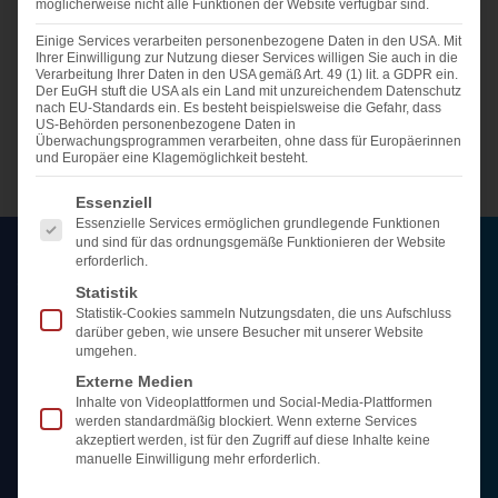
möglicherweise nicht alle Funktionen der Website verfügbar sind.
Suche nach der passenden Immobilie ganz einfach.
Einige Services verarbeiten personenbezogene Daten in den USA. Mit
Wenige Angaben genügen und wir können loslegen.
Ihrer Einwilligung zur Nutzung dieser Services willigen Sie auch in die
Verarbeitung Ihrer Daten in den USA gemäß Art. 49 (1) lit. a GDPR ein.
Das ist das Geheimnis eines guten
Der EuGH stuft die USA als ein Land mit unzureichendem Datenschutz
nach EU-Standards ein. Es besteht beispielsweise die Gefahr, dass
Immobilienmaklers: Wir bringen Eigentümer und
US-Behörden personenbezogene Daten in
Überwachungsprogrammen verarbeiten, ohne dass für Europäerinnen
Suchkunden ins Gespräch.
und Europäer eine Klagemöglichkeit besteht.
Es folgt eine Liste der Service-Gruppen, für die eine Ei
Essenziell
Essenzielle Services ermöglichen grundlegende Funktionen
und sind für das ordnungsgemäße Funktionieren der Website
erforderlich.
STARKE.IMMOBILIEN
Statistik
Statistik-Cookies sammeln Nutzungsdaten, die uns Aufschluss
Über uns
darüber geben, wie unsere Besucher mit unserer Website
Immobilien
umgehen.
Referenzen
Externe Medien
Inhalte von Videoplattformen und Social-Media-Plattformen
Kundenstimmen
werden standardmäßig blockiert. Wenn externe Services
Karriere
akzeptiert werden, ist für den Zugriff auf diese Inhalte keine
manuelle Einwilligung mehr erforderlich.