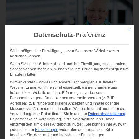
Mit die
Datenschutz-Präferenz
Wir benötigen Ihre Einwilligung, bevor Sie unsere Website weiter
besuchen können.
Wenn Sie unter 16 Jahre alt sind und Ihre Einwilligung zu optionalen
Services geben möchten, müssen Sie Ihre Erziehungsberechtigten um
Erlaubnis bitten.
Wir verwenden Cookies und andere Technologien auf unserer
Gemeinsam zu Ihrer
Website. Einige von ihnen sind essenziell, während andere uns
Traumimmobilie
helfen, diese Website und Ihre Erfahrung zu verbessern.
Personenbezogene Daten können verarbeitet werden (z. B. IP-
Adressen), z. B. für personalisierte Anzeigen und Inhalte oder die
Messung von Anzeigen und Inhalten.
Weitere Informationen über die
Gibt es da draußen Ihre Traumimmobilie? Suchen Sie
Verwendung Ihrer Daten finden Sie in unserer
Datenschutzerklärung
.
schon eine ganze Weile, sind dann aber doch nie
Es besteht keine Verpflichtung, in die Verarbeitung Ihrer Daten
einzuwilligen, um dieses Angebot zu nutzen.
Sie können Ihre Auswahl
fündig geworden? Sparen Sie sich die Zeit und
jederzeit unter
Einstellungen
widerrufen oder anpassen.
Bitte
beachten Sie, dass aufgrund individueller Einstellungen
überlassen Sie die Arbeit einfach uns. Mit uns ist die