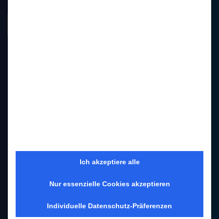
UNSER EINZUGSGEBIET
Immobilienmakler Achterwehr
Immobilienmakler Bredenbek
Immobilienmakler Bordesholm
Ich akzeptiere alle
Immobilienmakler Eckernförde
Nur essenzielle Cookies akzeptieren
Immobilienmakler Felde
Immobilienmakler Flintbek
Individuelle Datenschutz-Präferenzen
Immobilienmakler Gettorf