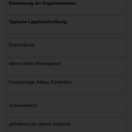
Einordnung der Angebotsmieten
Typische Lagebeschreibung
Düsternbrook
oberes Kieler Mietsegment
Premiumlage, Altbau, Fördenähe
Schreventeich
gehobenes bis oberes Segment