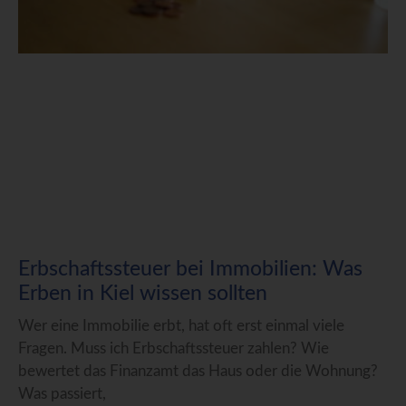
Erbschaftssteuer bei Immobilien: Was
Erben in Kiel wissen sollten
Wer eine Immobilie erbt, hat oft erst einmal viele
Fragen. Muss ich Erbschaftssteuer zahlen? Wie
bewertet das Finanzamt das Haus oder die Wohnung?
Was passiert,