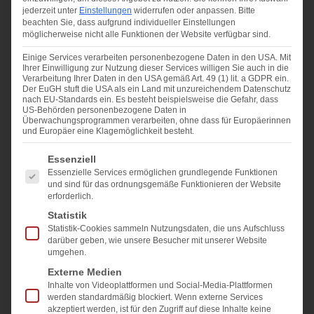
jederzeit unter
Einstellungen
widerrufen oder anpassen.
Bitte
beachten Sie, dass aufgrund individueller Einstellungen
möglicherweise nicht alle Funktionen der Website verfügbar sind.
Holtenau
Einige Services verarbeiten personenbezogene Daten in den USA. Mit
Ihrer Einwilligung zur Nutzung dieser Services willigen Sie auch in die
Verarbeitung Ihrer Daten in den USA gemäß Art. 49 (1) lit. a GDPR ein.
Der EuGH stuft die USA als ein Land mit unzureichendem Datenschutz
mittleres Segment
nach EU-Standards ein. Es besteht beispielsweise die Gefahr, dass
US-Behörden personenbezogene Daten in
Überwachungsprogrammen verarbeiten, ohne dass für Europäerinnen
und Europäer eine Klagemöglichkeit besteht.
nördlich der Förde, familienfreundlich
Es folgt eine Liste der Service-Gruppen, für die eine Ei
Essenziell
Essenzielle Services ermöglichen grundlegende Funktionen
und sind für das ordnungsgemäße Funktionieren der Website
erforderlich.
Hassee
Statistik
Statistik-Cookies sammeln Nutzungsdaten, die uns Aufschluss
mittleres Segment
darüber geben, wie unsere Besucher mit unserer Website
umgehen.
Externe Medien
solide Wohnlage im Westen
Inhalte von Videoplattformen und Social-Media-Plattformen
werden standardmäßig blockiert. Wenn externe Services
akzeptiert werden, ist für den Zugriff auf diese Inhalte keine