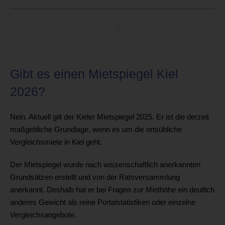
Gibt es einen Mietspiegel Kiel
2026?
Nein. Aktuell gilt der Kieler Mietspiegel 2025. Er ist die derzeit
maßgebliche Grundlage, wenn es um die ortsübliche
Vergleichsmiete in Kiel geht.
Der Mietspiegel wurde nach wissenschaftlich anerkannten
Grundsätzen erstellt und von der Ratsversammlung
anerkannt. Deshalb hat er bei Fragen zur Miethöhe ein deutlich
anderes Gewicht als reine Portalstatistiken oder einzelne
Vergleichsangebote.