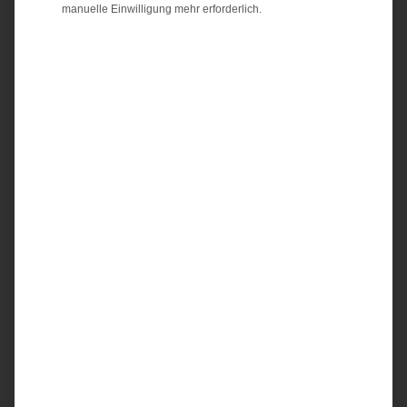
manuelle Einwilligung mehr erforderlich.
Gaarden
breite Spanne je nach Objekt
Altbau, Entwicklungslage, starke Unterschiede
Elmschenhagen
mittleres Segment
ruhige Familienlage im Süden