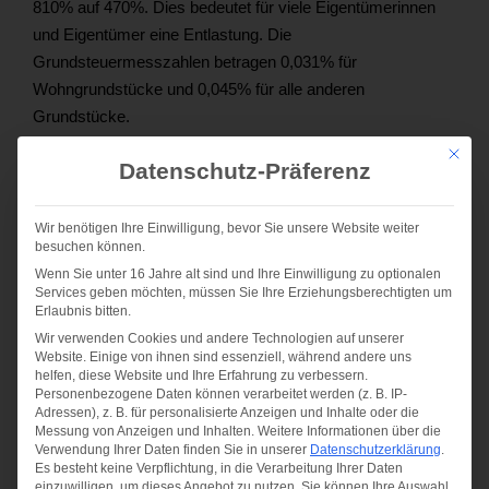
810% auf 470%. Dies bedeutet für viele Eigentümerinnen
und Eigentümer eine Entlastung. Die
Grundsteuermesszahlen betragen 0,031% für
Wohngrundstücke und 0,045% für alle anderen
Grundstücke.
Mit die
Beispielrechnung:
Datenschutz-Präferenz
Ein Wohngrundstück hat einen Grundsteuerwert von
Wir benötigen Ihre Einwilligung, bevor Sie unsere Website weiter
300.000 Euro. Die Berechnung der Grundsteuer lautet wie
besuchen können.
folgt:
Wenn Sie unter 16 Jahre alt sind und Ihre Einwilligung zu optionalen
Services geben möchten, müssen Sie Ihre Erziehungsberechtigten um
Erlaubnis bitten.
300.000 Euro x 0,00031 x 4,7 = 437,10 Euro Grundsteuer
Wir verwenden Cookies und andere Technologien auf unserer
ab 2025.
Website. Einige von ihnen sind essenziell, während andere uns
helfen, diese Website und Ihre Erfahrung zu verbessern.
In Bremen liegt der neue Hebesatz bei 755%, während er in
Personenbezogene Daten können verarbeitet werden (z. B. IP-
Adressen), z. B. für personalisierte Anzeigen und Inhalte oder die
Bremerhaven bei 896% liegt. Die Grundsteuermesszahlen
Messung von Anzeigen und Inhalten.
Weitere Informationen über die
entsprechen denen in Berlin.
Verwendung Ihrer Daten finden Sie in unserer
Datenschutzerklärung
.
Es besteht keine Verpflichtung, in die Verarbeitung Ihrer Daten
einzuwilligen, um dieses Angebot zu nutzen.
Sie können Ihre Auswahl