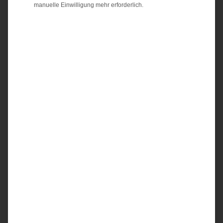
manuelle Einwilligung mehr erforderlich.
400.000 Euro x 0,00031 x 9,75 = 1.206 Euro Grundsteuer
ab 2025.
Grundsteuerreform 2025 in Kiel
Die Grundsteuerreform wurde, wie bereits erwähnt, notwendig,