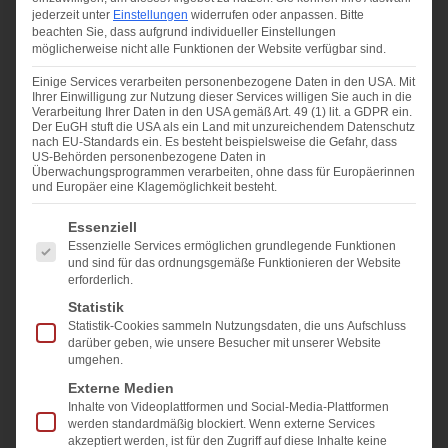
Beispielrechnung:
jederzeit unter
Einstellungen
widerrufen oder anpassen.
Bitte
beachten Sie, dass aufgrund individueller Einstellungen
möglicherweise nicht alle Funktionen der Website verfügbar sind.
Für ein Wohngrundstück mit einem Grundsteuerwert von
200.000 Euro und einem Hebesatz von 755% ergibt sich
Einige Services verarbeiten personenbezogene Daten in den USA. Mit
Ihrer Einwilligung zur Nutzung dieser Services willigen Sie auch in die
folgende Berechnung:
Verarbeitung Ihrer Daten in den USA gemäß Art. 49 (1) lit. a GDPR ein.
Der EuGH stuft die USA als ein Land mit unzureichendem Datenschutz
nach EU-Standards ein. Es besteht beispielsweise die Gefahr, dass
200.000 Euro x 0,00031 x 7,55 = 467,80 Euro
US-Behörden personenbezogene Daten in
Überwachungsprogrammen verarbeiten, ohne dass für Europäerinnen
Grundsteuer ab 2025.
und Europäer eine Klagemöglichkeit besteht.
Hamburg plant eine deutliche Anhebung des Hebesatzes
Es folgt eine Liste der Service-Gruppen, für die eine Ei
Essenziell
auf 975%. Die Berechnung der Grundsteuer ist hier etwas
Essenzielle Services ermöglichen grundlegende Funktionen
und sind für das ordnungsgemäße Funktionieren der Website
komplizierter, da es mehrere Steuermessbeträge und
erforderlich.
Äquivalenzzahlen gibt.
Statistik
Statistik-Cookies sammeln Nutzungsdaten, die uns Aufschluss
Beispielrechnung:
darüber geben, wie unsere Besucher mit unserer Website
umgehen.
Ein Wohngrundstück mit einem Grundsteuerwert von
Externe Medien
400.000 Euro und einem Hebesatz von 975% ergibt
Inhalte von Videoplattformen und Social-Media-Plattformen
werden standardmäßig blockiert. Wenn externe Services
folgende Grundsteuer:
akzeptiert werden, ist für den Zugriff auf diese Inhalte keine