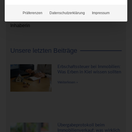
Verfügung.
Präferenzen
Datenschutzerklärung
Impressum
Christiane Starke
Inhaberin
Unsere letzten Beiträge
Erbschaftssteuer bei Immobilien:
Was Erben in Kiel wissen sollten
Weiterlesen »
Übergabeprotokoll beim
Immobilienverkauf: was wirklich