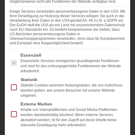
möglicherweise nicht alle Funktionen der Website verfügbar sind.
Übergabeprotokoll beim
Einige Services verarbeiten personenbezogene Daten in den USA. Mit
Immobilienverkauf: was wirklich
Ihrer Einwilligung zur Nutzung dieser Services willigen Sie auch in die
Verarbeitung Ihrer Daten in den USA gemäß Art. 49 (1) lit. a GDPR ein.
hineingehört
Der EuGH stuft die USA als ein Land mit unzureichendem Datenschutz
nach EU-Standards ein. Es besteht beispielsweise die Gefahr, dass
US-Behörden personenbezogene Daten in
Das Übergabeprotokoll hält fest, in welchem Zustand
Überwachungsprogrammen verarbeiten, ohne dass für Europäerinnen
eine Immobilie bei der Übergabe ist: Zählerstände,
und Europäer eine Klagemöglichkeit besteht.
übergebene Schlüssel, sichtbare Mängel und
Es folgt eine Liste der Service-Gruppen, für die eine Ei
Essenziell
mitverkauftes Inventar. Beide Seiten unterschreiben.
Essenzielle Services ermöglichen grundlegende Funktionen
Gesetzlich
und sind für das ordnungsgemäße Funktionieren der Website
erforderlich.
Weiterlesen »
Statistik
Statistik-Cookies sammeln Nutzungsdaten, die uns Aufschluss
darüber geben, wie unsere Besucher mit unserer Website
umgehen.
Externe Medien
Inhalte von Videoplattformen und Social-Media-Plattformen
werden standardmäßig blockiert. Wenn externe Services
akzeptiert werden, ist für den Zugriff auf diese Inhalte keine
manuelle Einwilligung mehr erforderlich.