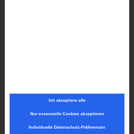
Ihre Expertin für Kiel und das Kieler Umland
Ich akzeptiere alle
Hier erwarten Sie aktuelle und wissenswerte
Inhalte, rund um das Thema Immobilien, sowie
Nur essenzielle Cookies akzeptieren
Nachrichten aus der Region. Bei Fragen und
Individuelle Datenschutz-Präferenzen
Anregungen stehen wir Ihnen gerne jederzeit zur