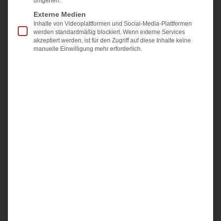
umgehen.
Übergabeprotokoll beim
Externe Medien
Immobilienverkauf: was wirklich
Inhalte von Videoplattformen und Social-Media-Plattformen
werden standardmäßig blockiert. Wenn externe Services
hineingehört
akzeptiert werden, ist für den Zugriff auf diese Inhalte keine
manuelle Einwilligung mehr erforderlich.
Das Übergabeprotokoll hält fest, in welchem Zustand
eine Immobilie bei der Übergabe ist: Zählerstände,
übergebene Schlüssel, sichtbare Mängel und
mitverkauftes Inventar. Beide Seiten unterschreiben.
Gesetzlich
Weiterlesen »