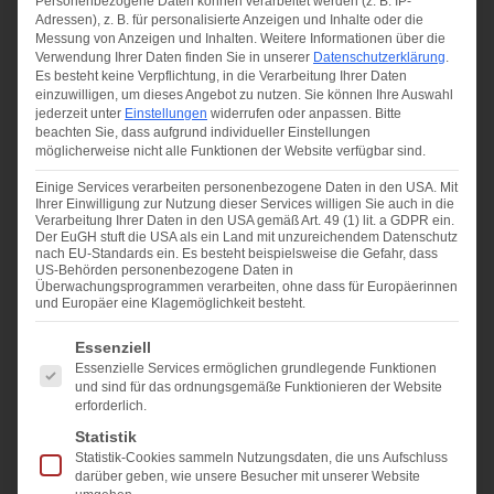
Personenbezogene Daten können verarbeitet werden (z. B. IP-
Adressen), z. B. für personalisierte Anzeigen und Inhalte oder die
Messung von Anzeigen und Inhalten.
Weitere Informationen über die
Verwendung Ihrer Daten finden Sie in unserer
Datenschutzerklärung
.
Es besteht keine Verpflichtung, in die Verarbeitung Ihrer Daten
einzuwilligen, um dieses Angebot zu nutzen.
Sie können Ihre Auswahl
jederzeit unter
Einstellungen
widerrufen oder anpassen.
Bitte
beachten Sie, dass aufgrund individueller Einstellungen
möglicherweise nicht alle Funktionen der Website verfügbar sind.
Einige Services verarbeiten personenbezogene Daten in den USA. Mit
Ihrer Einwilligung zur Nutzung dieser Services willigen Sie auch in die
Verarbeitung Ihrer Daten in den USA gemäß Art. 49 (1) lit. a GDPR ein.
Der EuGH stuft die USA als ein Land mit unzureichendem Datenschutz
nach EU-Standards ein. Es besteht beispielsweise die Gefahr, dass
US-Behörden personenbezogene Daten in
Überwachungsprogrammen verarbeiten, ohne dass für Europäerinnen
und Europäer eine Klagemöglichkeit besteht.
Es folgt eine Liste der Service-Gruppen, für die eine Ei
Essenziell
Essenzielle Services ermöglichen grundlegende Funktionen
und sind für das ordnungsgemäße Funktionieren der Website
erforderlich.
Statistik
Statistik-Cookies sammeln Nutzungsdaten, die uns Aufschluss
darüber geben, wie unsere Besucher mit unserer Website