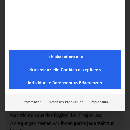
Ich akzeptiere alle
Nur essenzielle Cookies akzeptieren
Individuelle Datenschutz-Präferenzen
Ihre Expertin für Kiel und das Kieler Umland
Hier erwarten Sie aktuelle und wissenswerte
Präferenzen
Datenschutzerklärung
Impressum
Inhalte, rund um das Thema Immobilien, sowie
Nachrichten aus der Region. Bei Fragen und
Anregungen stehen wir Ihnen gerne jederzeit zur