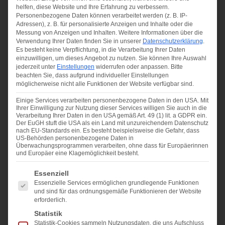
Weiterlesen »
helfen, diese Website und Ihre Erfahrung zu verbessern.
Personenbezogene Daten können verarbeitet werden (z. B. IP-
Adressen), z. B. für personalisierte Anzeigen und Inhalte oder die
Messung von Anzeigen und Inhalten.
Weitere Informationen über die
Verwendung Ihrer Daten finden Sie in unserer
Datenschutzerklärung
.
Es besteht keine Verpflichtung, in die Verarbeitung Ihrer Daten
einzuwilligen, um dieses Angebot zu nutzen.
Sie können Ihre Auswahl
jederzeit unter
Einstellungen
widerrufen oder anpassen.
Bitte
beachten Sie, dass aufgrund individueller Einstellungen
möglicherweise nicht alle Funktionen der Website verfügbar sind.
Einige Services verarbeiten personenbezogene Daten in den USA. Mit
Ihrer Einwilligung zur Nutzung dieser Services willigen Sie auch in die
Verarbeitung Ihrer Daten in den USA gemäß Art. 49 (1) lit. a GDPR ein.
Der EuGH stuft die USA als ein Land mit unzureichendem Datenschutz
nach EU-Standards ein. Es besteht beispielsweise die Gefahr, dass
US-Behörden personenbezogene Daten in
Überwachungsprogrammen verarbeiten, ohne dass für Europäerinnen
und Europäer eine Klagemöglichkeit besteht.
Es folgt eine Liste der Service-Gruppen, für die eine Ei
Essenziell
Essenzielle Services ermöglichen grundlegende Funktionen
und sind für das ordnungsgemäße Funktionieren der Website
erforderlich.
Statistik
Statistik-Cookies sammeln Nutzungsdaten, die uns Aufschluss