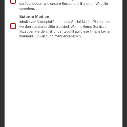
darüber geben, wie unsere Besucher mit unserer Website
umgehen.
Externe Medien
Inhalte von Videoplattformen und Social-Media-Plattformen
werden standardmäßig blockiert. Wenn externe Services
Übergabeprotokoll beim
akzeptiert werden, ist für den Zugriff auf diese Inhalte keine
manuelle Einwilligung mehr erforderlich.
Immobilienverkauf: was wirklich
hineingehört
Das Übergabeprotokoll hält fest, in welchem Zustand
eine Immobilie bei der Übergabe ist: Zählerstände,
übergebene Schlüssel, sichtbare Mängel und
mitverkauftes Inventar. Beide Seiten unterschreiben.
Gesetzlich
Weiterlesen »