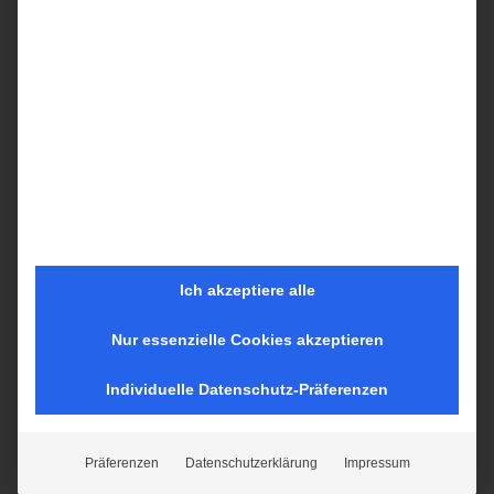
Weiterlesen »
Ich akzeptiere alle
Nur essenzielle Cookies akzeptieren
Individuelle Datenschutz-Präferenzen
Ihre Expertin für Kiel und das Kieler Umland
Präferenzen
Datenschutzerklärung
Impressum
Hier erwarten Sie aktuelle und wissenswerte