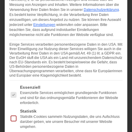
Messung von Anzeigen und Inhalten.
Weitere Informationen über die
Verwendung Ihrer Daten finden Sie in unserer
Datenschutzerklärung
.
Es besteht keine Verpflichtung, in die Verarbeitung Ihrer Daten
einzuwilligen, um dieses Angebot zu nutzen.
Sie können Ihre Auswahl
jederzeit unter
Einstellungen
widerrufen oder anpassen.
Bitte
beachten Sie, dass aufgrund individueller Einstellungen
möglicherweise nicht alle Funktionen der Website verfügbar sind.
Einige Services verarbeiten personenbezogene Daten in den USA. Mit
Ihrer Einwilligung zur Nutzung dieser Services willigen Sie auch in die
Verarbeitung Ihrer Daten in den USA gemäß Art. 49 (1) lit. a GDPR ein.
Der EuGH stuft die USA als ein Land mit unzureichendem Datenschutz
nach EU-Standards ein. Es besteht beispielsweise die Gefahr, dass
US-Behörden personenbezogene Daten in
Überwachungsprogrammen verarbeiten, ohne dass für Europäerinnen
und Europäer eine Klagemöglichkeit besteht.
Es folgt eine Liste der Service-Gruppen, für die eine Ei
Essenziell
Essenzielle Services ermöglichen grundlegende Funktionen
und sind für das ordnungsgemäße Funktionieren der Website
erforderlich.
Statistik
Statistik-Cookies sammeln Nutzungsdaten, die uns Aufschluss
Übergabeprotokoll beim
darüber geben, wie unsere Besucher mit unserer Website
Immobilienverkauf: was wirklich
umgehen.