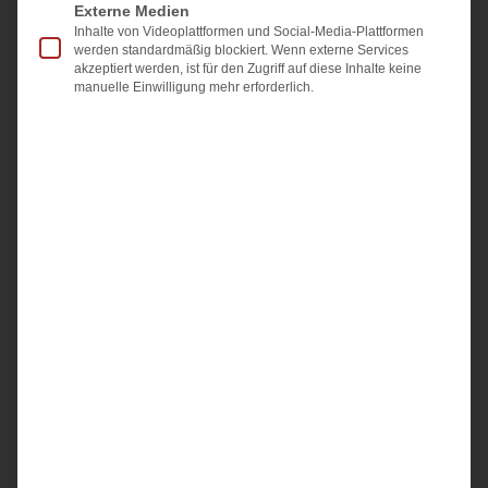
hineingehört
Externe Medien
Inhalte von Videoplattformen und Social-Media-Plattformen
Das Übergabeprotokoll hält fest, in welchem Zustand
werden standardmäßig blockiert. Wenn externe Services
akzeptiert werden, ist für den Zugriff auf diese Inhalte keine
eine Immobilie bei der Übergabe ist: Zählerstände,
manuelle Einwilligung mehr erforderlich.
übergebene Schlüssel, sichtbare Mängel und
mitverkauftes Inventar. Beide Seiten unterschreiben.
Gesetzlich
Weiterlesen »