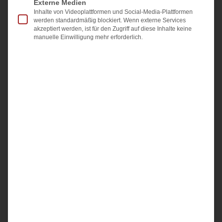
Externe Medien
Inhalte von Videoplattformen und Social-Media-Plattformen
Das Übergabeprotokoll hält fest, in welchem Zustand
werden standardmäßig blockiert. Wenn externe Services
eine Immobilie bei der Übergabe ist: Zählerstände,
akzeptiert werden, ist für den Zugriff auf diese Inhalte keine
manuelle Einwilligung mehr erforderlich.
übergebene Schlüssel, sichtbare Mängel und
mitverkauftes Inventar. Beide Seiten unterschreiben.
Gesetzlich
Weiterlesen »