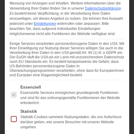
Messung von Anzeigen und Inhalten.
Weitere Informationen über die
Verwendung Ihrer Daten finden Sie in unserer
Datenschutzerklärung
.
Es besteht keine Verpflichtung, in die Verarbeitung Ihrer Daten
einzuwilligen, um dieses Angebot zu nutzen.
Sie können Ihre Auswahl
jederzeit unter
Einstellungen
widerrufen oder anpassen.
Bitte
beachten Sie, dass aufgrund individueller Einstellungen
möglicherweise nicht alle Funktionen der Website verfügbar sind.
Einige Services verarbeiten personenbezogene Daten in den USA. Mit
Ihrer Einwilligung zur Nutzung dieser Services willigen Sie auch in die
Verarbeitung Ihrer Daten in den USA gemäß Art. 49 (1) lit. a GDPR ein.
Der EuGH stuft die USA als ein Land mit unzureichendem Datenschutz
nach EU-Standards ein. Es besteht beispielsweise die Gefahr, dass
US-Behörden personenbezogene Daten in
Überwachungsprogrammen verarbeiten, ohne dass für Europäerinnen
und Europäer eine Klagemöglichkeit besteht.
Es folgt eine Liste der Service-Gruppen, für die eine Ei
Essenziell
Essenzielle Services ermöglichen grundlegende Funktionen
und sind für das ordnungsgemäße Funktionieren der Website
erforderlich.
Statistik
Übergabeprotokoll beim
Statistik-Cookies sammeln Nutzungsdaten, die uns Aufschluss
Immobilienverkauf: was wirklich
darüber geben, wie unsere Besucher mit unserer Website
umgehen.
hineingehört