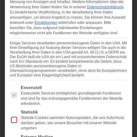
Messung von Anzeigen und Inhalten.
Weitere Informationen über die
Verwendung Ihrer Daten finden Sie in unserer
Datenschutzerklärung
.
Es besteht keine Verpflichtung, in die Verarbeitung Ihrer Daten
einzuwilligen, um dieses Angebot zu nutzen.
Sie können Ihre Auswahl
jederzeit unter
Einstellungen
widerrufen oder anpassen.
Bitte
beachten Sie, dass aufgrund individueller Einstellungen
möglicherweise nicht alle Funktionen der Website verfügbar sind.
Einige Services verarbeiten personenbezogene Daten in den USA. Mit
Ihrer Einwilligung zur Nutzung dieser Services willigen Sie auch in die
Verarbeitung Ihrer Daten in den USA gemäß Art. 49 (1) lit. a GDPR ein.
Der EuGH stuft die USA als ein Land mit unzureichendem Datenschutz
nach EU-Standards ein. Es besteht beispielsweise die Gefahr, dass
US-Behörden personenbezogene Daten in
Überwachungsprogrammen verarbeiten, ohne dass für Europäerinnen
und Europäer eine Klagemöglichkeit besteht.
Es folgt eine Liste der Service-Gruppen, für die eine Ei
Essenziell
Essenzielle Services ermöglichen grundlegende Funktionen
und sind für das ordnungsgemäße Funktionieren der Website
erforderlich.
Übergabeprotokoll beim
Statistik
Statistik-Cookies sammeln Nutzungsdaten, die uns Aufschluss
Immobilienverkauf: was wirklich
darüber geben, wie unsere Besucher mit unserer Website
hineingehört
umgehen.
Externe Medien