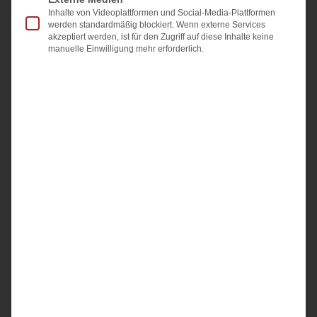
Das Übergabeprotokoll hält fest, in welchem Zustand
Inhalte von Videoplattformen und Social-Media-Plattformen
eine Immobilie bei der Übergabe ist: Zählerstände,
werden standardmäßig blockiert. Wenn externe Services
akzeptiert werden, ist für den Zugriff auf diese Inhalte keine
übergebene Schlüssel, sichtbare Mängel und
manuelle Einwilligung mehr erforderlich.
mitverkauftes Inventar. Beide Seiten unterschreiben.
Gesetzlich
Weiterlesen »