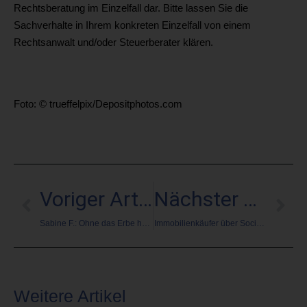
Rechtsberatung im Einzelfall dar. Bitte lassen Sie die
Sachverhalte in Ihrem konkreten Einzelfall von einem
Rechtsanwalt und/oder Steuerberater klären.
Foto: © trueffelpix/Depositphotos.com
Voriger Artikel
Nächster Artikel
Sabine F.: Ohne das Erbe hätten wir nie erfahren, dass wir noch einen Onkel haben
Immobilienkäufer über Social Media finden
Weitere Artikel