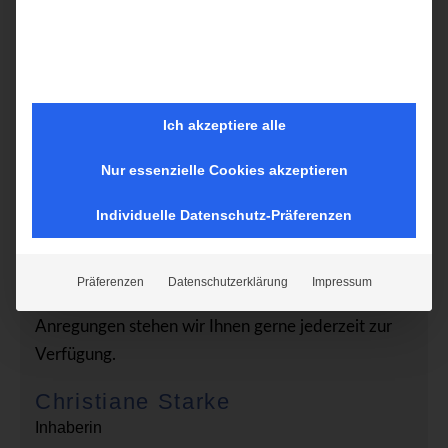
Ich akzeptiere alle
Nur essenzielle Cookies akzeptieren
Ihre Expertin für Kiel und das Kieler Umland
Individuelle Datenschutz-Präferenzen
Hier erwarten Sie aktuelle und wissenswerte
Inhalte, rund um das Thema Immobilien, sowie
Präferenzen
Datenschutzerklärung
Impressum
Nachrichten aus der Region. Bei Fragen und
Anregungen stehen wir Ihnen gerne jederzeit zur
Verfügung.
Christiane Starke
Inhaberin