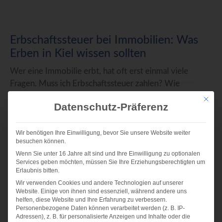
Erbschaftssteuer bei Immobilien: Was
Erben in Kiel wissen sollten
Wer eine Immobilie erbt, hat oft erst einmal viele
Fragen. Muss ich Erbschaftssteuer zahlen? Wie
bewertet das Finanzamt das Haus oder die Wohnung?
Mit die
Datenschutz-Präferenz
Was passiert,
Weiterlesen »
Wir benötigen Ihre Einwilligung, bevor Sie unsere Website weiter
besuchen können.
Wenn Sie unter 16 Jahre alt sind und Ihre Einwilligung zu optionalen
Services geben möchten, müssen Sie Ihre Erziehungsberechtigten um
Erlaubnis bitten.
Wir verwenden Cookies und andere Technologien auf unserer
Website. Einige von ihnen sind essenziell, während andere uns
helfen, diese Website und Ihre Erfahrung zu verbessern.
Personenbezogene Daten können verarbeitet werden (z. B. IP-
Adressen), z. B. für personalisierte Anzeigen und Inhalte oder die